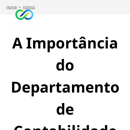
Home
»
Artigos
A Importância
do
Departamento
de